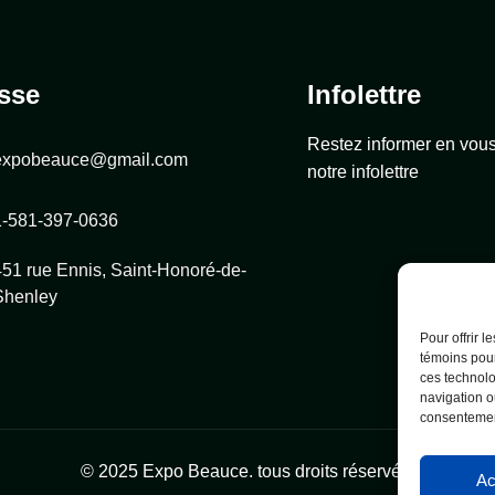
sse
Infolettre
Restez informer en vou
expobeauce@gmail.com
notre infolettre
1-581-397-0636
451 rue Ennis, Saint-Honoré-de-
Shenley
Pour offrir 
témoins pour
ces technolo
navigation ou
consentement
© 2025 Expo Beauce. tous droits réservés.
Ac