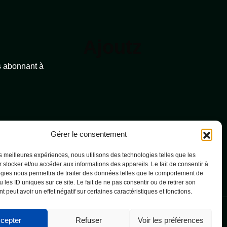
Ajoutz
s abonnant à
Gérer le consentement
les meilleures expériences, nous utilisons des technologies telles que les
 stocker et/ou accéder aux informations des appareils. Le fait de consentir à
gies nous permettra de traiter des données telles que le comportement de
 les ID uniques sur ce site. Le fait de ne pas consentir ou de retirer son
 peut avoir un effet négatif sur certaines caractéristiques et fonctions.
cepter
Refuser
Voir les préférences