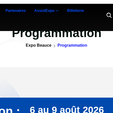
Partenaires
AssistExpo
Billetterie
Programmation
Expo Beauce
Programmation
on :
6 au 9 août 2026