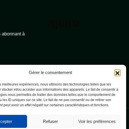
Ajoutz
s abonnant à
Gérer le consentement
les meilleures expériences, nous utilisons des technologies telles que les
 stocker et/ou accéder aux informations des appareils. Le fait de consentir à
gies nous permettra de traiter des données telles que le comportement de
 les ID uniques sur ce site. Le fait de ne pas consentir ou de retirer son
 peut avoir un effet négatif sur certaines caractéristiques et fonctions.
cepter
Refuser
Voir les préférences