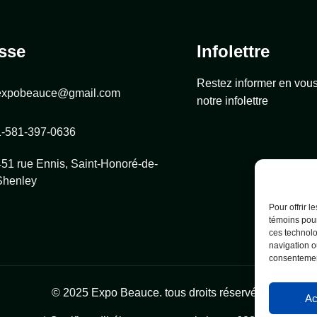
sse
Infolettre
Restez informer en vou
expobeauce@gmail.com
notre infolettre
1-581-397-0636
451 rue Ennis, Saint-Honoré-de-
Shenley
Pour offrir 
témoins pour
ces technolo
navigation ou
consentement
© 2025 Expo Beauce. tous droits réservés.
Ac