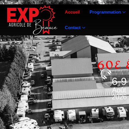
Accueil
Programmation
Contact
60E 
6-9
Août
2026
60e 