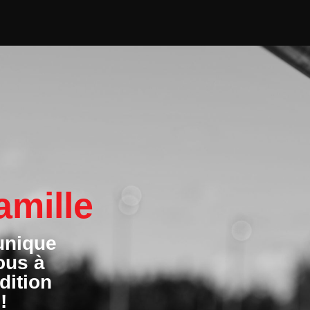
amille
unique
ous à
dition
!