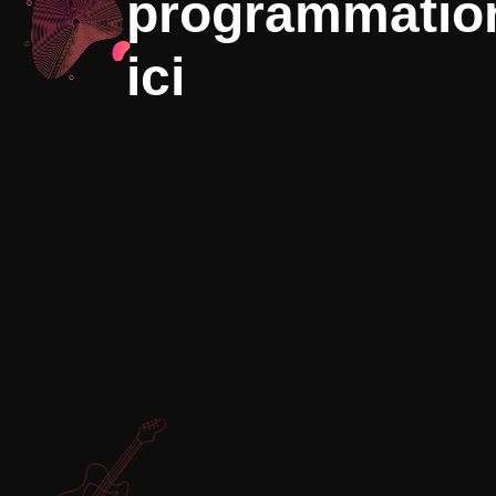
programmation
ici