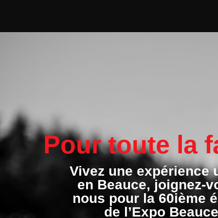
Pour toute la f
Vivez une expérience 
en Beauce, joignez-v
nous pour la 60ième é
de l’Expo Beauce