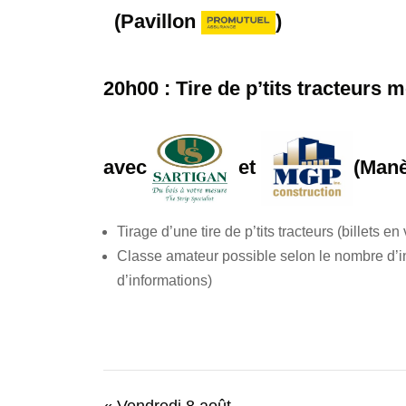
(Pavillon
)
20h00 : Tire de p’tits tracteurs 
avec
et
(Man
Tirage d’une tire de p’tits tracteurs (billets en
Classe amateur possible selon le nombre d’in
d’informations)
«
Vendredi 8 août